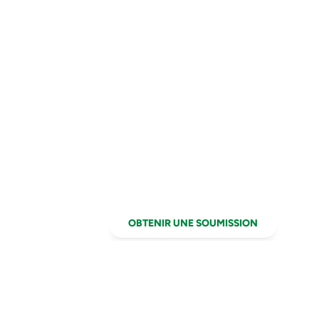
PYRITE
Test de pyrite au Q
heures
OBTENIR UNE SOUMISSION
APP